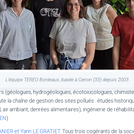
L'équipe TEREO Bordeaux, basée à Cenon (33) depuis 2003
rs (géologues, hydrogéologues, écotoxicologues, chimiste
r toute la chaîne de gestion des sites pollués : études histor
, air ambiant, denrées alimentaires), ingénierie de réhabilit
IEN
).
NIER et Yann LE GRATIET
. Tous trois cogérants de la soc