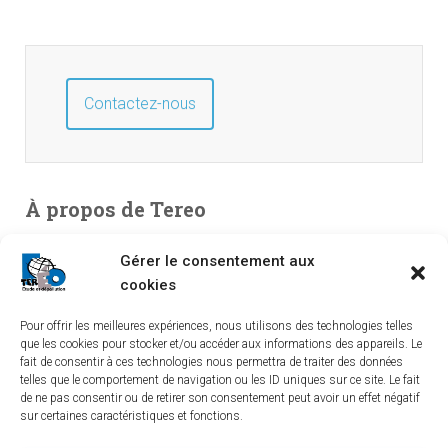
Contactez-nous
À propos de Tereo
Bureau d’études en environnement, spécialisé en études de
Gérer le consentement aux
pollution. Entreprise indépendante créée en 2003, TEREO
cookies
couvre l’intégralité du territoire national à partir de ses
Pour offrir les meilleures expériences, nous utilisons des technologies telles
implantations dans le Sud-Ouest, le Centre et le Sud-Est.
que les cookies pour stocker et/ou accéder aux informations des appareils. Le
fait de consentir à ces technologies nous permettra de traiter des données
telles que le comportement de navigation ou les ID uniques sur ce site. Le fait
de ne pas consentir ou de retirer son consentement peut avoir un effet négatif
sur certaines caractéristiques et fonctions.
LINKEDIN
YOUTUBE
TEREO À BORDEAUX