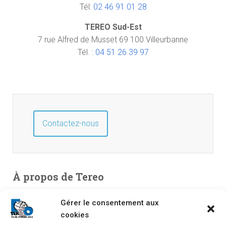
Tél:
02 46 91 01 28
TEREO Sud-Est
7 rue Alfred de Musset 69 100 Villeurbanne
Tél. :
04 51 26 39 97
Contactez-nous
À propos de Tereo
Bureau d’études en environnement, spécialisé en études de
Gérer le consentement aux
pollution. Entreprise indépendante créée en 2003, TEREO
cookies
couvre l’intégralité du territoire national à partir de ses