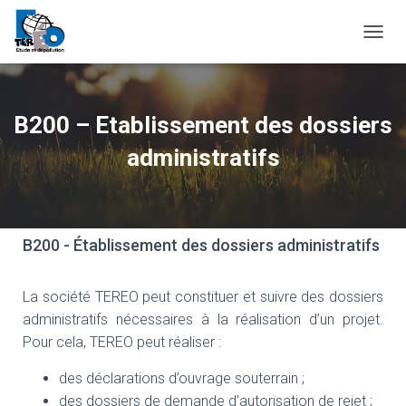
O
U
V
R
I
B200 – Etablissement des dossiers
R
/
administratifs
F
E
R
M
E
B200 - Établissement des dossiers administratifs
R
L
A
La société TEREO peut constituer et suivre des dossiers
N
administratifs nécessaires à la réalisation d’un projet.
A
V
Pour cela, TEREO peut réaliser :
I
G
des déclarations d’ouvrage souterrain ;
A
des dossiers de demande d’autorisation de rejet ;