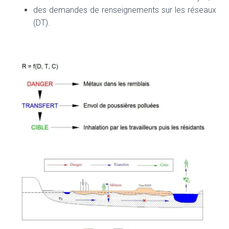
T
des demandes de renseignements sur les réseaux
I
O
(DT).
N