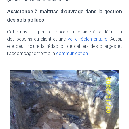
T
I
Assistance à maîtrise d’ouvrage dans la gestion
O
N
des sols pollués
Cette mission peut comporter une aide à la définition
des besoins du client et une
veille réglementaire
. Aussi,
elle peut inclure la rédaction de cahiers des charges et
l’accompagnement à la
communication
.