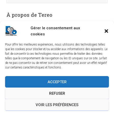
À propos de Tereo
Bureau d’études en environnement, spécialisé en études de
Gérer le consentement aux
pollution. Entreprise indépendante créée en 2003, TEREO
cookies
couvre l’intégralité du territoire national à partir de ses
implantations dans le Sud-Ouest, le Centre et le Sud-Est.
Pour offrir les meilleures expériences, nous utilisons des technologies telles
que les cookies pour stocker et/ou accéder aux informations des appareils. Le
fait de consentir à ces technologies nous permettra de traiter des données
telles que le comportement de navigation ou les ID uniques sur ce site. Le fait
de ne pas consentir ou de retirer son consentement peut avoir un effet négatif
sur certaines caractéristiques et fonctions.
LINKEDIN
YOUTUBE
TEREO À BORDEAUX
ACCEPTER
TEREO À LYON
TEREO À ORLÉANS
REFUSER
TEREO À SAINT-ÉTIENNE
INFORMATIONS LÉGALES
VOIR LES PRÉFÉRENCES
POLITIQUE DE CONFIDENTIALITÉ