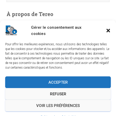
À propos de Tereo
Bureau d’études en environnement, spécialisé en études de
Gérer le consentement aux
pollution. Entreprise indépendante créée en 2003, TEREO
cookies
couvre l’intégralité du territoire national à partir de ses
implantations dans le Sud-Ouest, le Centre et le Sud-Est.
Pour offrir les meilleures expériences, nous utilisons des technologies telles
que les cookies pour stocker et/ou accéder aux informations des appareils. Le
fait de consentir à ces technologies nous permettra de traiter des données
telles que le comportement de navigation ou les ID uniques sur ce site. Le fait
de ne pas consentir ou de retirer son consentement peut avoir un effet négatif
sur certaines caractéristiques et fonctions.
LINKEDIN
YOUTUBE
TEREO À BORDEAUX
ACCEPTER
TEREO À LYON
TEREO À ORLÉANS
REFUSER
TEREO À SAINT-ÉTIENNE
INFORMATIONS LÉGALES
VOIR LES PRÉFÉRENCES
POLITIQUE DE CONFIDENTIALITÉ