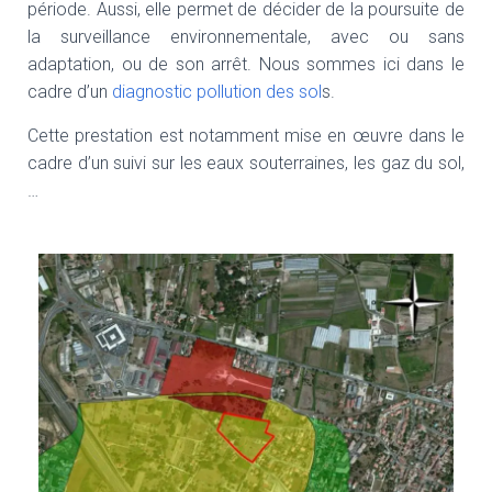
T
période. Aussi, elle permet de décider de la poursuite de
I
la surveillance environnementale, avec ou sans
O
adaptation, ou de son arrêt. Nous sommes ici dans le
N
cadre d’un
diagnostic pollution des sol
s.
Cette prestation est notamment mise en œuvre dans le
cadre d’un suivi sur les eaux souterraines, les gaz du sol,
…