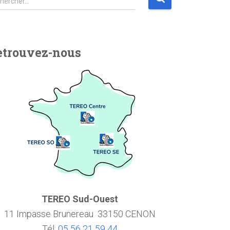
hercher…
etrouvez-nous
TEREO Sud-Ouest
11 Impasse Brunereau 33150 CENON
Tél:
05 56 21 59 44