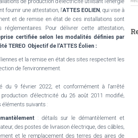
llations de production d’électricité utilisant l’énergie
Rec
 fournir une attestation, l’
ATTES EOLIEN
, qui vise à
ent et de remise en état de ces installations sont
églementaires. Pour délivrer cette attestation,
R
eprise certifiée selon les modalités définies par
iété TEREO
.
Objectif de l’ATTES Éolien :
ennes et la remise en état des sites respectent les
ection de l’environnement.
té du 9 février 2022, et conformément à l’arrêté
e production d’électricité du 26 août 2011 modifié,
 éléments suivants :
émantèlement
: détails sur le démantèlement et
ateur, des postes de livraison électrique, des câbles,
sement et le remplacement des terres des aires de