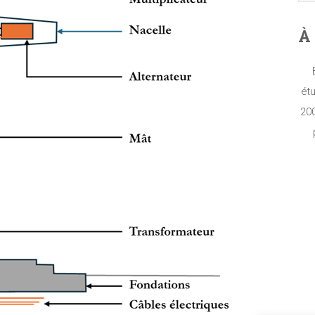
À 
étu
200