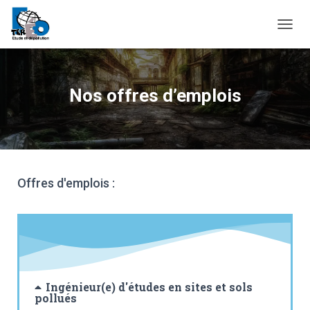
O
U
V
R
I
Nos offres d’emplois
R
/
F
E
R
M
E
Offres d'emplois :
R
L
A
N
A
V
I
G
Ingénieur(e) d'études en sites et sols
pollués
A