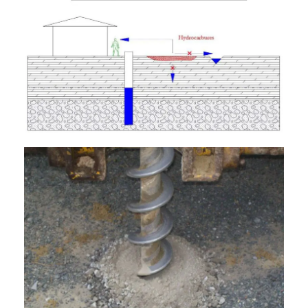
T
I
O
N