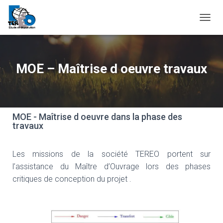
O
U
V
R
I
MOE – Maîtrise d oeuvre travaux
R
/
F
E
R
MOE - Maîtrise d oeuvre dans la phase des
M
travaux
E
R
L
Les missions de la société TEREO portent sur
A
l’assistance du Maître d’Ouvrage lors des phases
N
A
critiques de conception du projet .
V
I
G
A