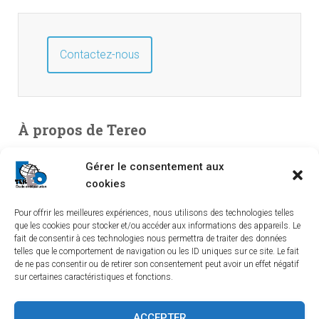
Contactez-nous
À propos de Tereo
Bureau d’études en environnement, spécialisé en études de
Gérer le consentement aux
pollution. Entreprise indépendante créée en 2003, TEREO
cookies
couvre l’intégralité du territoire national à partir de ses
implantations dans le Sud-Ouest, le Centre et le Sud-Est.
Pour offrir les meilleures expériences, nous utilisons des technologies telles
que les cookies pour stocker et/ou accéder aux informations des appareils. Le
fait de consentir à ces technologies nous permettra de traiter des données
telles que le comportement de navigation ou les ID uniques sur ce site. Le fait
de ne pas consentir ou de retirer son consentement peut avoir un effet négatif
sur certaines caractéristiques et fonctions.
LINKEDIN
YOUTUBE
TEREO À BORDEAUX
ACCEPTER