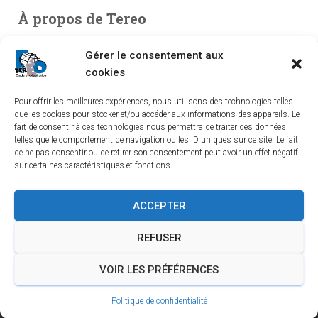
À propos de Tereo
Bureau d’études en environnement, spécialisé en études de
Gérer le consentement aux
pollution. Entreprise indépendante créée en 2003, TEREO
cookies
couvre l’intégralité du territoire national à partir de ses
Pour offrir les meilleures expériences, nous utilisons des technologies telles
implantations dans le Sud-Ouest, le Centre et le Sud-Est.
que les cookies pour stocker et/ou accéder aux informations des appareils. Le
fait de consentir à ces technologies nous permettra de traiter des données
telles que le comportement de navigation ou les ID uniques sur ce site. Le fait
de ne pas consentir ou de retirer son consentement peut avoir un effet négatif
sur certaines caractéristiques et fonctions.
LINKEDIN
YOUTUBE
TEREO À BORDEAUX
ACCEPTER
TEREO À LYON
TEREO À ORLÉANS
REFUSER
TEREO À SAINT-ÉTIENNE
INFORMATIONS LÉGALES
VOIR LES PRÉFÉRENCES
POLITIQUE DE CONFIDENTIALITÉ
Politique de confidentialité