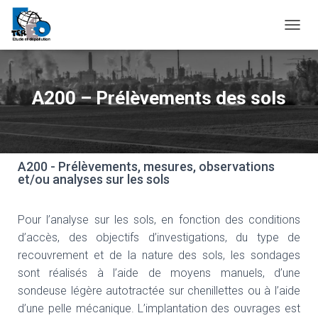
O
U
V
R
I
A200 – Prélèvements des sols
R
/
F
E
R
A200 - Prélèvements, mesures, observations
M
et/ou analyses sur les sols
E
R
L
Pour l’analyse sur les sols, en fonction des conditions
A
d’accès, des objectifs d’investigations, du type de
N
A
recouvrement et de la nature des sols, les sondages
V
sont réalisés à l’aide de moyens manuels, d’une
I
sondeuse légère autotractée sur chenillettes ou à l’aide
G
A
d’une pelle mécanique. L’implantation des ouvrages est