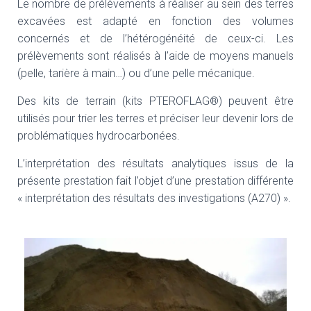
T
Le nombre de prélèvements à réaliser au sein des terres
I
excavées est adapté en fonction des volumes
O
concernés et de l’hétérogénéité de ceux-ci. Les
N
prélèvements sont réalisés à l’aide de moyens manuels
(pelle, tarière à main…) ou d’une pelle mécanique.
Des kits de terrain (kits PTEROFLAG®) peuvent être
utilisés pour trier les terres et préciser leur devenir lors de
problématiques hydrocarbonées.
L’interprétation des résultats analytiques issus de la
présente prestation fait l’objet d’une prestation différente
« interprétation des résultats des investigations (A270) ».