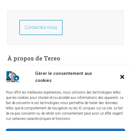
Contactez-nous
À propos de Tereo
Bureau d’études en environnement, spécialisé en études de
Gérer le consentement aux
pollution. Entreprise indépendante créée en 2003, TEREO
cookies
couvre l’intégralité du territoire national à partir de ses
Pour offrir les meilleures expériences, nous utilisons des technologies telles
implantations dans le Sud-Ouest, le Centre et le Sud-Est.
que les cookies pour stocker et/ou accéder aux informations des appareils. Le
fait de consentir à ces technologies nous permettra de traiter des données
telles que le comportement de navigation ou les ID uniques sur ce site. Le fait
de ne pas consentir ou de retirer son consentement peut avoir un effet négatif
sur certaines caractéristiques et fonctions.
LINKEDIN
YOUTUBE
TEREO À BORDEAUX