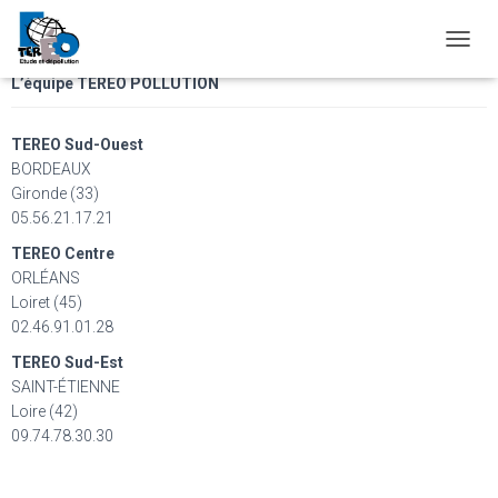
Votre message a bien été envoyé. N’hésitez pas à nous contacter
par téléphone si vous souhaitez plus d’informations.
O
U
L’équipe TEREO POLLUTION
V
R
I
TEREO Sud-Ouest
R
BORDEAUX
/
Gironde (33)
F
05.56.21.17.21
E
R
TEREO Centre
M
ORLÉANS
E
Loiret (45)
R
02.46.91.01.28
L
A
TEREO Sud-Est
N
SAINT-ÉTIENNE
A
Loire (42)
V
09.74.78.30.30
I
G
A