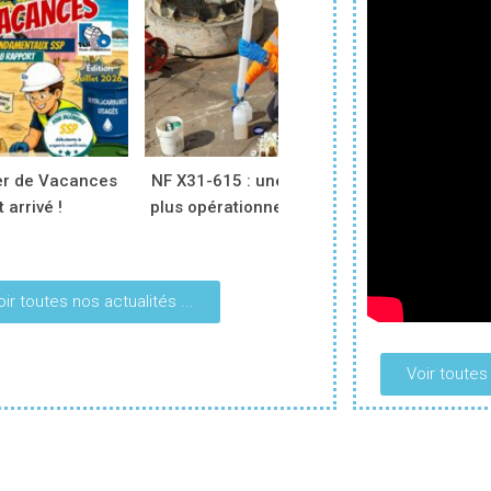
er de Vacances
NF X31-615 : une norme révisée,
TEREO 
 arrivé !
plus opérationnelle sur le terrain
une no
oir toutes nos actualités ...
Voir toutes