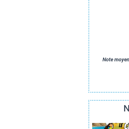
vos conseils avisés.
Nous sommes très sat
écou
Note moyenn
N