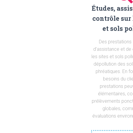
Études, assi
contrôle sur 
et sols po
Des prestations 
d’assistance et de 
les sites et sols pol
dépollution des so
phréatiques. En f
besoins du cli
prestations peu
élémentaires, 
prélèvements ponctu
globales, co
évaluations enviro