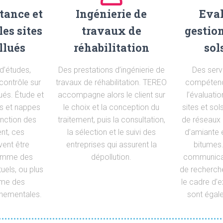
stance et
Ingénierie de
Eval
les sites
travaux de
gestion
llués
réhabilitation
sol
d’études,
Des prestations d’ingénierie de
Des serv
contrôle sur
travaux de réhabilitation. TEREO
compétenc
lués. Étude et
accompagne alors le client sur
l’évaluatio
ls et nappes
le choix et la conception du
sites et sol
onction des
traitement, puis la consultation,
de réseaux 
ent, ces
la sélection et le suivi des
d’amiante 
vent être
entreprises qui assurent la
bitumes
comme des
dépollution.
communicat
els, ou plus
de recherch
mme des
le cadre d’e
nnementales.
sont égal