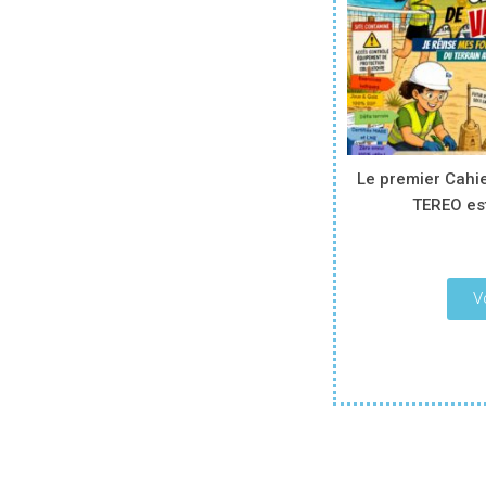
Le premier Cahi
TEREO est
V