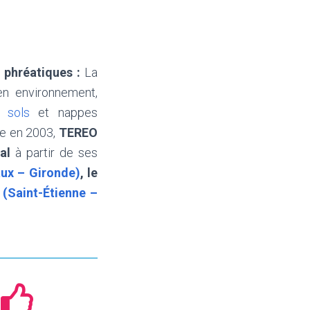
 phréatiques :
La
en environnement,
s sols
et nappes
ée en 2003,
TEREO
al
à partir de ses
ux – Gironde)
, le
 (Saint-Étienne –