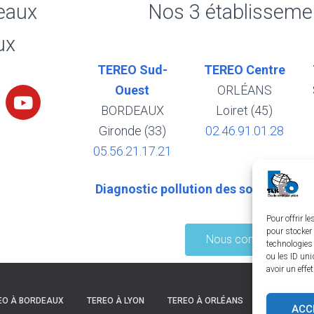
eaux
Nos 3 établisseme
ux
TEREO Sud-
TEREO Centre
Ouest
ORLÉANS
BORDEAUX
Loiret (45)
Gironde (33)
02.46.91.01.28
05.56.21.17.21
Diagnostic pollution des sols et napp
Pour offrir l
pour stocker 
Nous contacter
technologies
ou les ID uni
avoir un effe
EO À BORDEAUX
TEREO À LYON
TEREO À ORLÉANS
TEREO À S
ACC