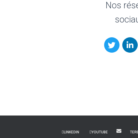
Nos rés
socia
LINKEDIN
YOUTUBE
TER