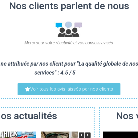
Nos clients parlent de nous
isfaits de la prestation, quant à ce dossier compliqué pour nous, de votre r
te afin de trouver les meilleures solutions tant sur le plan technique que finan
e attribuée par nos client pour "La qualité globale de no
services" : 4.5 / 5
Voir tous les avis laissés par nos clients
os actualités
Nos 