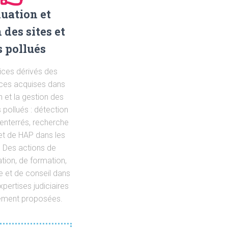
uation et
 des sites et
s pollués
ices dérivés des
es acquises dans
n et la gestion des
s pollués : détection
enterrés, recherche
et de HAP dans les
. Des actions de
ion, de formation,
e et de conseil dans
xpertises judiciaires
ement proposées.