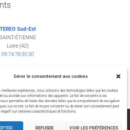
nts
TEREO Sud-Est
SAINT-ÉTIENNE
Loire (42)
09.74.78.30.30
Gérer le consentement aux cookies
es phréatiques
es meilleures expériences, nous utilisons des technologies telles que les cookies
et/ou accéder aux informations des appareils. Le fait de consentir à ces
 nous permettra de traiter des données telles que le comportement de navigation
ques sur ce site. Le fait de ne pas consentir ou de retirer son consentement peut
t négatif sur certaines caractéristiques et fonctions.
AINT-ÉTIENNE
INFORMATIONS LÉGALES
EPTER
REFUSER
VOIR LES PRÉFÉRENCES