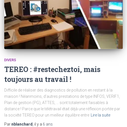
DIVERS
TEREO : #restecheztoi, mais
toujours au travail !
Difficile de réaliser des diagnostics de pollution en restant à la
maison ! Néanmoins, d’autres prestations de type INFOS, VERIF1,
Plan de gestion (PG), ATTES, … sont totalement faisables à
distance ! Parce que le télétravail était déjà une réflexion portée par
la société TEREO pour un meilleur équilibre entre
Lire la suite
Par
nblanchard
, il y a
6 ans