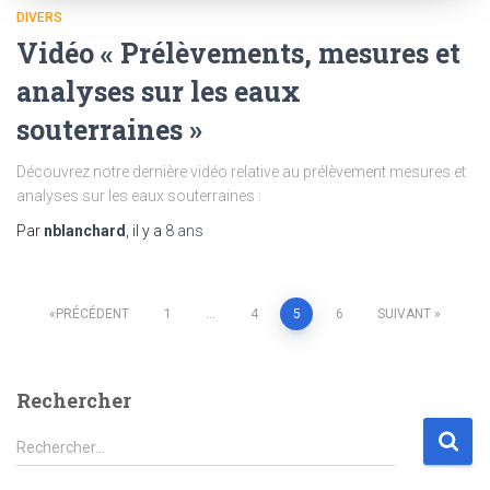
DIVERS
Vidéo « Prélèvements, mesures et
analyses sur les eaux
souterraines »
Découvrez notre dernière vidéo relative au prélèvement mesures et
analyses sur les eaux souterraines :
Par
nblanchard
, il y a
8 ans
PRÉCÉDENT
1
…
4
5
6
SUIVANT
Rechercher
Rechercher…