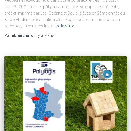
Peut-être avez-vous reçu dans votre boite aux lettres nos vœux
pour 2020 ? Tout ce qu’il y a dans cette enveloppe a été réfléchi,
créé et imprimé par Léa, Océane et David, élèves en 2ème année du
BTS « Études de Réalisation d’un Projet de Communication » au
lycée polyvalent « Les Iris »
Lire la suite
Par
nblanchard
, il y a
7 ans