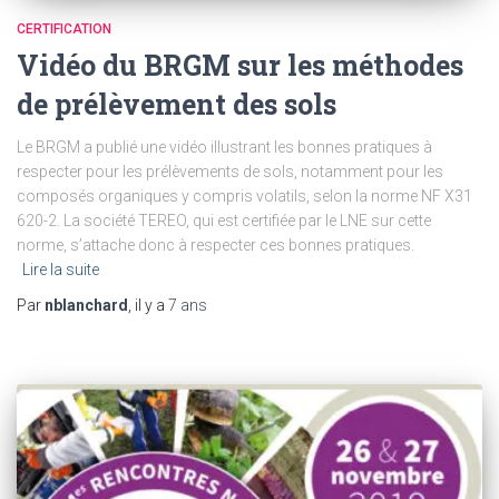
CERTIFICATION
Vidéo du BRGM sur les méthodes
de prélèvement des sols
Le BRGM a publié une vidéo illustrant les bonnes pratiques à
respecter pour les prélèvements de sols, notamment pour les
composés organiques y compris volatils, selon la norme NF X31
620-2. La société TEREO, qui est certifiée par le LNE sur cette
norme, s’attache donc à respecter ces bonnes pratiques.
Lire la suite
Par
nblanchard
, il y a
7 ans