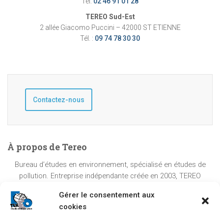
Tél:
02 46 91 01 28
TEREO Sud-Est
2 allée Giacomo Puccini – 42000 ST ETIENNE
Tél. :
09 74 78 30 30
Contactez-nous
À propos de Tereo
Bureau d’études en environnement, spécialisé en études de
pollution. Entreprise indépendante créée en 2003, TEREO
couvre l’intégralité du territoire national à partir de ses
Gérer le consentement aux
implantations dans le Sud-Ouest, le Centre et le Sud-Est.
cookies