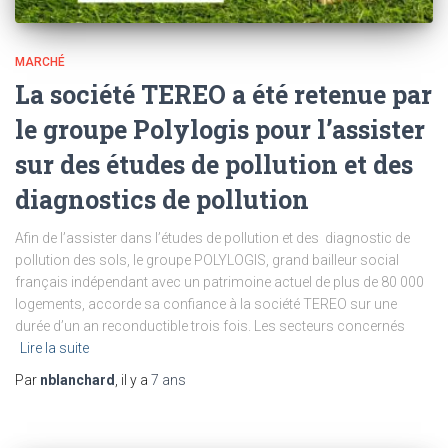
MARCHÉ
La société TEREO a été retenue par
le groupe Polylogis pour l’assister
sur des études de pollution et des
diagnostics de pollution
Afin de l’assister dans l’études de pollution et des diagnostic de
pollution des sols, le groupe POLYLOGIS, grand bailleur social
français indépendant avec un patrimoine actuel de plus de 80 000
logements, accorde sa confiance à la société TEREO sur une
durée d’un an reconductible trois fois. Les secteurs concernés
Lire la suite
Par
nblanchard
, il y a
7 ans