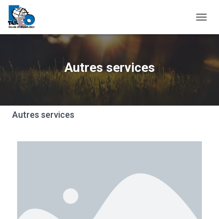
O
U
V
R
I
Autres services
R
/
F
E
R
Autres services
M
E
R
L
A
N
A
V
I
G
A