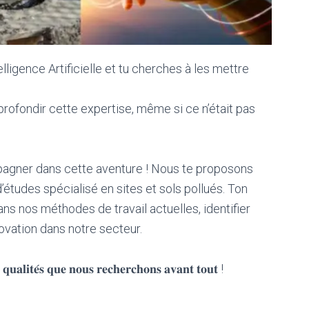
ligence Artificielle et tu cherches à les mettre
pprofondir cette expertise, même si ce n’était pas
agner dans cette aventure ! Nous te proposons
’études spécialisé en sites et sols pollués. Ton
dans nos méthodes de travail actuelles, identifier
novation dans notre secteur.
 𝐪𝐮𝐚𝐥𝐢𝐭𝐞́𝐬 𝐪𝐮𝐞 𝐧𝐨𝐮𝐬 𝐫𝐞𝐜𝐡𝐞𝐫𝐜𝐡𝐨𝐧𝐬 𝐚𝐯𝐚𝐧𝐭 𝐭𝐨𝐮𝐭 !