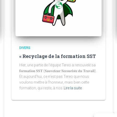
DIVERS
« Recyclage de la formation SST
Hier, une partie de l’équipe Tereo a renouvelé sa
𝐟𝐨𝐫𝐦𝐚𝐭𝐢𝐨𝐧 𝐒𝐒𝐓 (𝐒𝐚𝐮𝐯𝐞𝐭𝐞𝐮𝐫 𝐒𝐞𝐜𝐨𝐮𝐫𝐢𝐬𝐭𝐞 𝐝𝐮 𝐓𝐫𝐚𝐯𝐚𝐢𝐥).
Et aujourd’hui, ce n’est pas Tereo que nous
voulons mettre à l’honneur, mais bien cette
formation, qui reste, à nos
Lire la suite