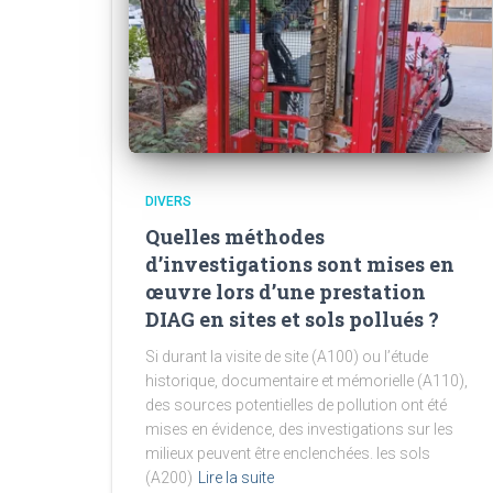
DIVERS
Quelles méthodes
d’investigations sont mises en
œuvre lors d’une prestation
DIAG en sites et sols pollués ?
Si durant la visite de site (A100) ou l’étude
historique, documentaire et mémorielle (A110),
des sources potentielles de pollution ont été
mises en évidence, des investigations sur les
milieux peuvent être enclenchées. les sols
(A200)
Lire la suite