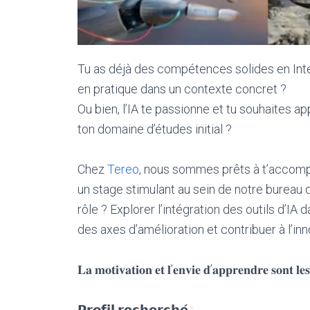
Tu as déjà des compétences solides en Intel
en pratique dans un contexte concret ?
Ou bien, l’IA te passionne et tu souhaites a
ton domaine d’études initial ?
Chez
Tereo
, nous sommes prêts à t’accomp
un stage stimulant au sein de notre bureau d
rôle ? Explorer l’intégration des outils d’IA 
des axes d’amélioration et contribuer à l’in
𝐋𝐚 𝐦𝐨𝐭𝐢𝐯𝐚𝐭𝐢𝐨𝐧 𝐞𝐭 𝐥’𝐞𝐧𝐯𝐢𝐞 𝐝’𝐚𝐩𝐩𝐫𝐞𝐧𝐝𝐫𝐞 𝐬𝐨𝐧𝐭 𝐥𝐞
𝗣𝗿𝗼𝗳𝗶𝗹 𝗿𝗲𝗰𝗵𝗲𝗿𝗰𝗵𝗲́ :