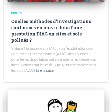
DIVERS
Quelles méthodes d’investigations
sont mises en œuvre lors d’une
prestation DIAG en sites et sols
pollués ?
Si durant la visite de site (A100) ou l’étude historique,
documentaire et mémorielle (A110), des sources
potentielles de pollution ont été mises en évidence, des
investigations sur les milieux peuvent être enclenchées.
les sols (A200)
Lire la suite