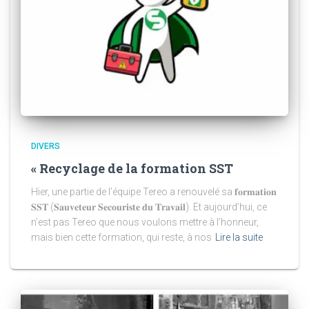
DIVERS
« Recyclage de la formation SST
Hier, une partie de l’équipe Tereo a renouvelé sa 𝐟𝐨𝐫𝐦𝐚𝐭𝐢𝐨𝐧
𝐒𝐒𝐓 (𝐒𝐚𝐮𝐯𝐞𝐭𝐞𝐮𝐫 𝐒𝐞𝐜𝐨𝐮𝐫𝐢𝐬𝐭𝐞 𝐝𝐮 𝐓𝐫𝐚𝐯𝐚𝐢𝐥). Et aujourd’hui, ce
n’est pas Tereo que nous voulons mettre à l’honneur,
mais bien cette formation, qui reste, à nos
Lire la suite