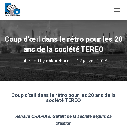
O
U
V
R
I
Coup d’œil dans le rétro pour les 20
R
/
ans de la société TEREO
F
E
Published by
nblanchard
on
12 janvier 2023
R
M
E
R
L
A
Coup d’œil dans le rétro pour les 20 ans de la
N
société TEREO
A
V
I
Renaud CHAPUIS, Gérant de la société depuis sa
G
A
création