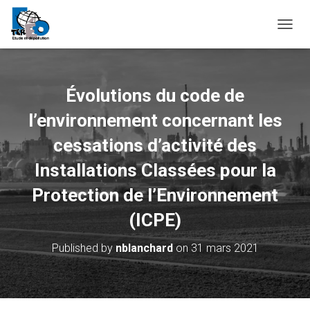
O
U
V
R
I
Évolutions du code de
R
/
l’environnement concernant les
F
E
cessations d’activité des
R
Installations Classées pour la
M
E
Protection de l’Environnement
R
L
(ICPE)
A
N
A
Published by
nblanchard
on
31 mars 2021
V
I
G
A