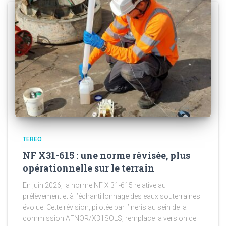
TEREO
NF X31-615 : une norme révisée, plus
opérationnelle sur le terrain
En juin 2026, la norme NF X 31-615 relative au
prélèvement et à l’échantillonnage des eaux souterraines
évolue. Cette révision, pilotée par l’Ineris au sein de la
commission AFNOR/X31SOLS, remplace la version de