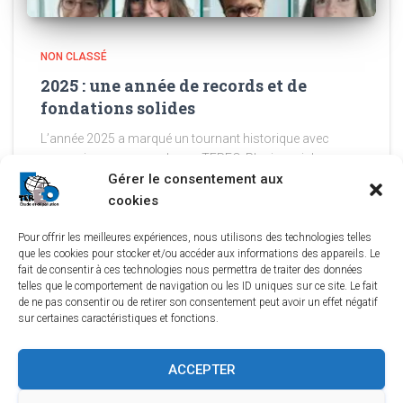
NON CLASSÉ
2025 : une année de records et de
fondations solides
L’année 2025 a marqué un tournant historique avec
une croissance record pour TEREO. Plusieurs jalons
majeurs ont été posés : le renouvellement de notre
Gérer le consentement aux
certification LNE, gage de notre expertise technique ; la
cookies
réalisation de plus de
Lire la suite
Pour offrir les meilleures expériences, nous utilisons des technologies telles
que les cookies pour stocker et/ou accéder aux informations des appareils. Le
fait de consentir à ces technologies nous permettra de traiter des données
telles que le comportement de navigation ou les ID uniques sur ce site. Le fait
de ne pas consentir ou de retirer son consentement peut avoir un effet négatif
sur certaines caractéristiques et fonctions.
LINKEDIN
YOUTUBE
TEREO À BORDEAUX
ACCEPTER
TEREO À LYON
TEREO À ORLÉANS