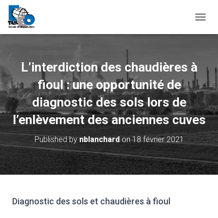
O
U
V
R
I
L’interdiction des chaudières à
R
/
fioul : une opportunité de
F
E
diagnostic des sols lors de
R
l’enlèvement des anciennes cuves
M
E
R
Published by
nblanchard
on
18 février 2021
L
A
N
A
V
I
Diagnostic des sols et chaudières à fioul
G
A