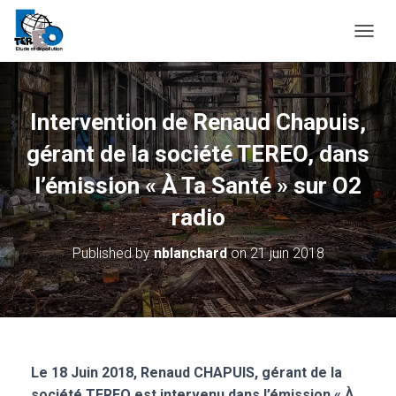
O
U
V
R
I
Intervention de Renaud Chapuis,
R
/
gérant de la société TEREO, dans
F
E
l’émission « À Ta Santé » sur O2
R
radio
M
E
R
Published by
nblanchard
on
21 juin 2018
L
A
N
A
V
I
G
Le 18 Juin 2018, Renaud CHAPUIS, gérant de la
A
société TEREO est intervenu dans l’émission « À