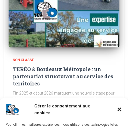
NON CLASSÉ
TERÉO & Bordeaux Métropole : un
partenariat structurant au service des
territoires
Fin 2025 et début 2026 marquent une nouvelle étape pour
TEREO. Les premières missions confiées par Bordeaux
Métropole viennent concrétiser l’obtention de l’accord-
Gérer le consentement aux
cadre dédié à la gestion des risques environnementaux et
cookies
sanitaires liés aux friches
Lire la suite
Pour offrir les meilleures expériences, nous utilisons des technologies telles