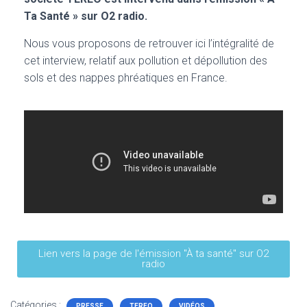
T
I
Ta Santé » sur O2 radio.
O
N
Nous vous proposons de retrouver ici l’intégralité de
cet interview, relatif aux pollution et dépollution des
sols et des nappes phréatiques en France.
Lien vers la page de l'émission "À ta santé" sur O2
radio
Catégories :
PRESSE
TEREO
VIDÉOS